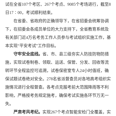
试在全省107个考区、267个考点、9085个考场进行，截至8
日17∶00，考试顺利结束。
在省委、省政府的正确领导下，在省招委会统筹协调
下，在招委会各成员单位的大力支持下，全省教育系统及
有关部门近
4万名考务工作人员参与考试组织实施工作，基
本实现“平安考试”工作目标。
守牢安全底线
。
省、市、县三级夯实
人防技防物防
措
施，
实现
试卷制卷、领取、运送、保管、分发、回收等流
转环节
全程
监控可追溯
，
试卷保密室专人
24小时值班
，
确
保试题试卷绝对安全
。
278名省派督查员对各地高考组织实
施情况进行
全程
督查
。
各考点
克服考前大范围降雨等不利
影响，
严格按考务规定施考，
确保
考试实施
各环节万无一
失
。
严肃考风考纪。
实现
267个考点智能安检门全覆盖，
实