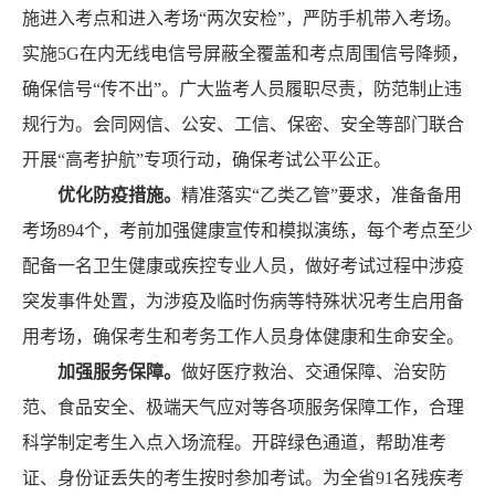
施进入考点和进入考场
“两次安检”，
严防手机带入考场。
实施
5G在内无线电信号屏蔽全覆盖和考点周围信号降频，
确保信号
“传不出”。广
大监考
人员履职尽责
，防范制止违
规行为。会同网信、公安、工信、保密、安全等部门联合
开展
“高考护航”专项行动，确保考试公平公正。
优化防疫措施。
精准落实
“乙类乙管”要求，准备备用
考场894个，考前加强健康宣传和模拟演练，每个考点至少
配备一名卫生健康或疾控专业人员，做好考试过程中涉疫
突发事件处置
，
为涉疫及临时伤病等特殊状况考生启用备
用考场
，
确保
考
生
和考务工作
人员
身体健康和生命安全
。
加强服务保障。
做好医疗救治、交通保障、治安防
范、食品安全、极端天气应对等各项服务保障工作，合理
科学制定考生入点入场流程。
开辟绿色通道，帮助准考
证、身份证丢失的考生按时参加考试。为全省
91
名残疾考