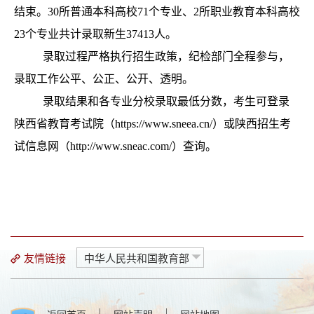
志愿填报
结束。
30
所普通本科高校
71
个专业、
2
所职业教育本科高校
录取查询
2
3
个专业共计录取新生
37413
人。
成绩证明
录取过程严格执行招生政策，纪检部门全程参与，
自考服务
录取工作公平、公正、公开、透明。
考籍服务
录取结果
和各专业分校录取最低分数，
考生可登录
陕西省教育考试院（
https://www.sneea.cn/
）或陕西招生考
试信息网（
http://www.sneac.com/
）查询。
友情链接
中华人民共和国教育部
|
|