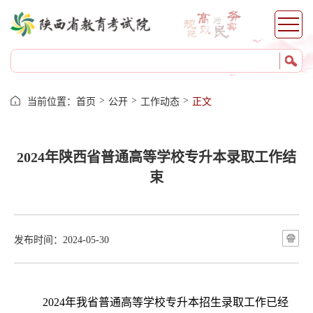
宝鸡
咸阳
铜川
渭南
榆林
>
>
>
当前位置：
首页
公开
工作动态
正文
延安
汉中
安康
2024年陕西省普通高等学校专升本录取工作结
商洛
束
杨凌
服务
发布时间：2024-05-30
网上报名
证件打印
成绩查询
202
4
年我省普通高等学校专升本招生录取工作已经