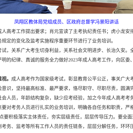
凤翔区教体局党组成员、区政府总督学冯景阳讲话
成人高考工作提出要求；肖元宣读了主考执纪责任书；虎小龙安
考务规定的变化及监考实施程序重要环节进行了业务培训。
考试，关系广大考生切身利益，关系社会文明进步、长治久安。
严明的纪律、真诚的服务全力做好
2023年成人高考工作，向区
重视。
成人高考作为国家级考试，彰显教育公平公正，事关广大
险意识，坚持最高标准、最严要求，恪尽职守、尽职尽责，圆满
社会人员，年龄结构复杂，缺少应考经验，加之今年成人高考考
点要对考务人员进行扎实的业务培训，明确各自任务和职责，严
点要积极落实主体责任，夯实层级责任，层层传导压力。要全面
到考务、监考等所有工作人员的责任链条，层层分解任务，环环