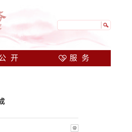
公开
服务
成