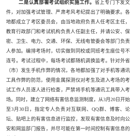
二是
认真部署
考试组织实施工作。
省上专门下发文
件，对加强考试管理、严肃考风考纪提出了明确要求。各
地都成立了考区委员会，由当地政府负责人任考区主任，
教育行政部门和考试机构负责人任副主任，并请公安、保
密、卫生、电力、交通、环保、无线电管委会等部门负责
人参加。编排考场时，切实做到同校或同班考生座位号不
连号。考试过程中，每场考试都随机调换监考。针对外省
（市）发生手机作弊的情况，各地都加强了对手机等通讯
工具作弊的防范，使用金属探测仪对考生及进入考场的考
试工作人员逐人进行检查，严禁将手机等通讯工具带入考
场。同时，建立了网络有害信息监测制度，从
3
月
20
日开始
至
3
月
30
日，指定专人负责对互联网、
QQ
群、博客、论
坛、贴吧上的有害信息进行监控，发现有害信息及时向公
安和网监部门报告，并尽可能在第一时间控制有害信息的