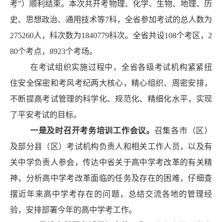
考”）顺利结束。本次共开考物理、化学、生物、地理、历
史、思想政治、通用技术等
7
科，全省参加考试的总人数为
275260
人，科次数为
1840779
科次。全省共设
108
个考区，
2
80
个考点，
8923
个考场。
在考试组织实施过程中，全省各级考试机构紧紧扭
住安全保密和考风考纪两大核心，精心组织、周密安排，
不断提高考试管理的科学化、规范化、精细化水平，实现
了平安考试的目标。
一是及时召开考务培训工作会议。
召集各市（区）
及部分县（区）考试机构负责人和相关工作人员，以及有
关中学负责人参会，传达中省关于高中学考改革的有关精
神，分析高中学考改革面临的任务及存在的困难，仔细查
摆近年来高中学考存在的问题，总结交流各地的管理经
验，安排部署今年的高中学考工作。