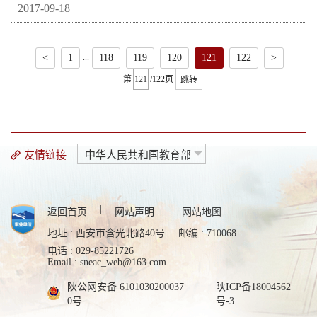
2017-09-18
...
<
1
118
119
120
121
122
>
第
/122页
跳转
友情链接
中华人民共和国教育部
|
|
返回首页
网站声明
网站地图
地址 : 西安市含光北路40号
邮编 : 710068
电话 : 029-85221726
Email : sneac_web@163.com
陕公网安备 6101030200037
陕ICP备18004562
0号
号-3