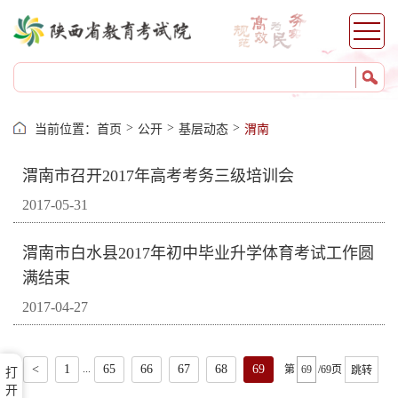
工作要点
财务管理
采购信息公开
工作动态
基层动态
>
>
>
当前位置：
首页
公开
基层动态
渭南
西安
宝鸡
渭南市召开2017年高考考务三级培训会
咸阳
2017-05-31
铜川
渭南
渭南市白水县2017年初中毕业升学体育考试工作圆
榆林
满结束
延安
2017-04-27
汉中
安康
...
<
1
65
66
67
68
69
第
/69页
跳转
打
商洛
开