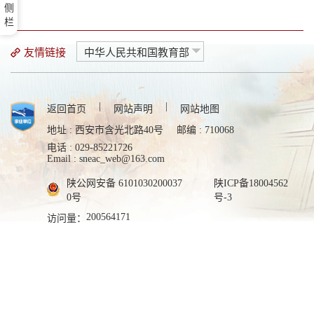
杨凌
侧
栏
服务
友情链接
中华人民共和国教育部
网上报名
证件打印
|
|
成绩查询
返回首页
网站声明
网站地图
志愿填报
地址 : 西安市含光北路40号
邮编 : 710068
电话 : 029-85221726
录取查询
Email : sneac_web@163.com
成绩证明
陕公网安备 6101030200037
陕ICP备18004562
自考服务
0号
号-3
考籍服务
200564171
访问量：