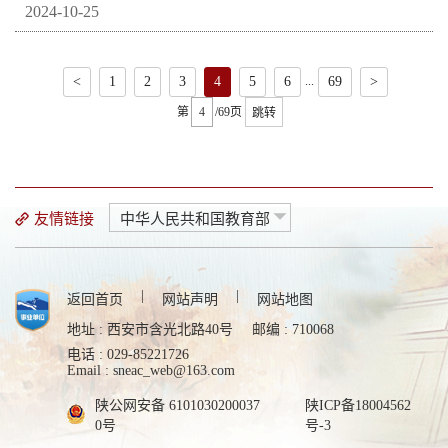
2024-10-25
...
<
1
2
3
4
5
6
69
>
第
/69页
跳转
友情链接
中华人民共和国教育部
|
|
返回首页
网站声明
网站地图
地址 : 西安市含光北路40号
邮编 : 710068
电话 : 029-85221726
Email : sneac_web@163.com
陕公网安备 6101030200037
陕ICP备18004562
0号
号-3